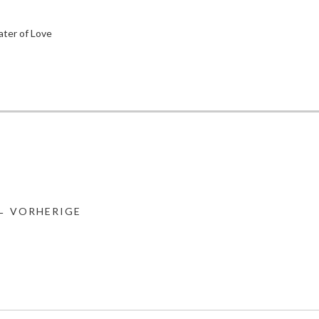
ter of Love
← VORHERIGE